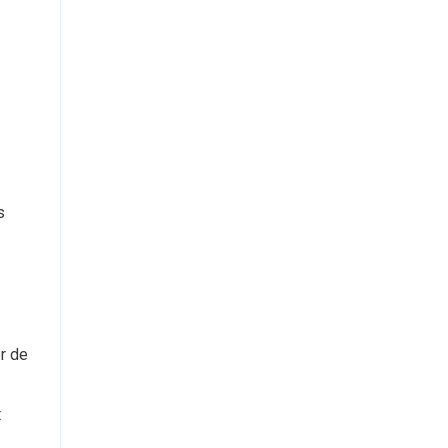
s
r de
t