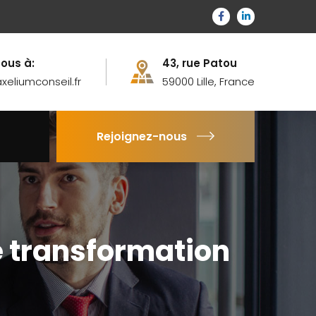
ous à:
43, rue Patou
eliumconseil.fr
59000 Lille, France
Rejoignez-nous
e transformation