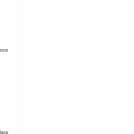
ance
lace