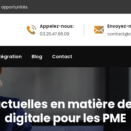
 opportunités.
Appelez-nous:
Envoyez-n
03.20.47.66.09
contact@ax
tégration
Blog
Contact
ctuelles en matière d
digitale pour les PME