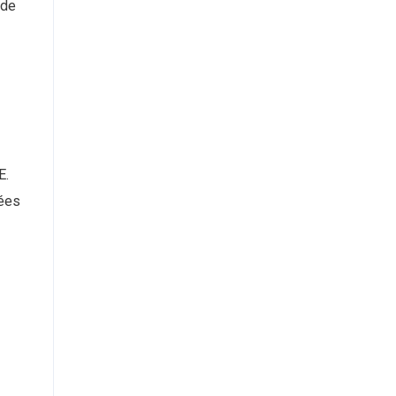
 de
E.
sées