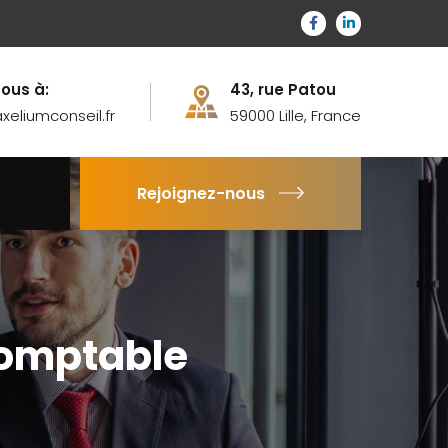
ous à:
43, rue Patou
eliumconseil.fr
59000 Lille, France
Rejoignez-nous
-comptable