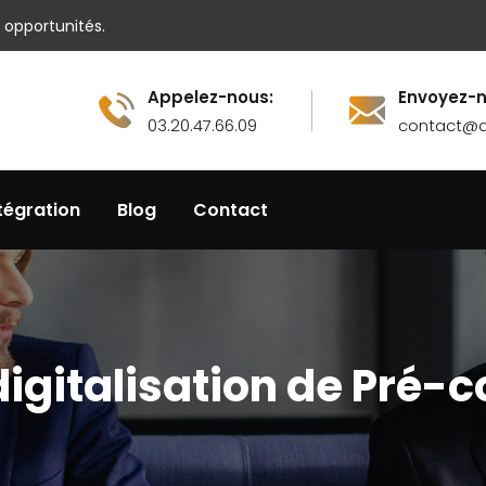
 opportunités.
Appelez-nous:
Envoyez-n
03.20.47.66.09
contact@ax
tégration
Blog
Contact
digitalisation de Pré